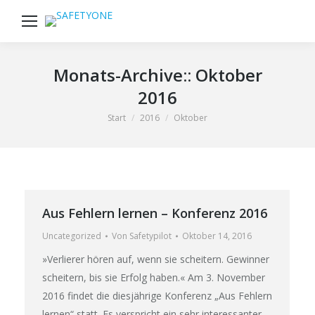
Sear
Monats-Archive::
Oktober
2016
Sie befinden sich hier:
Start
2016
Oktober
Aus Fehlern lernen – Konferenz 2016
Uncategorized
Von
Safetypilot
Oktober 14, 2016
»Verlierer hören auf, wenn sie scheitern. Gewinner
scheitern, bis sie Erfolg haben.« Am 3. November
2016 findet die diesjährige Konferenz „Aus Fehlern
lernen“ statt. Es verspricht ein sehr interessanter